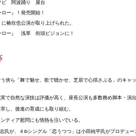
ソビ 阿波踊り 屋台
ーロー』！発売開始！
V に椿欣也公演が取り上げられた。
ーロー』 浅草 街頭ビジョンに！
行う傍ら「舞で魅せ、歌で聴かせ、芝居で心揺さぶる」のキャ
誠実で自然な演技は評価が高く、座長公演も多数務め脚本・演
主宰し、後進の育成にも取り組む。
ランティア慰問にも情熱を注いでいる。
広志氏が、４thシングル「恋うつつ」は小田純平氏がプロデュー