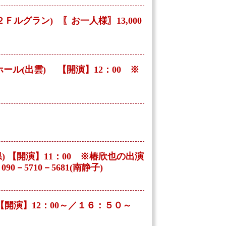
Ｆルグラン) 〖お一人様〗13,000
ル(出雲) 【開演】12：00 ※
県) 【開演】11：00 ※椿欣也の出演
－5710－5681(南静子)
）【開演】12：00～／１６：５０～