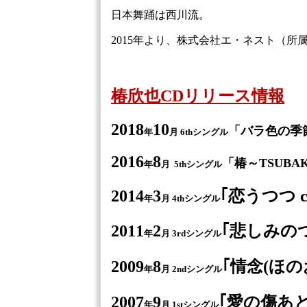
日本舞踊は西川流。
2015年より、株式会社エ・ネスト（所
椿欣也CDリリース情報
2018
10
「バラ色の季節
年
月
6
thシングル
2016
8
「椿～TSUBA
年
月
5thシングル
2014
3
｢恋うつつ 
年
月
4thシングル
2011
2
｢悲しみのつ
年
月
3rdシングル
2009
8
｢情念(ほの
年
月
2ndシングル
2007
9
｢愛の傷あと
年
月
1stシングル