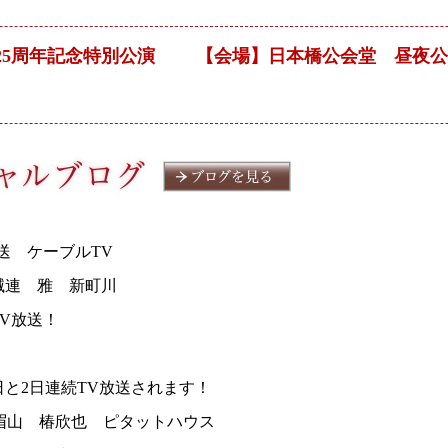
能生活25周年記念特別公演 【会場】日本橋公会堂 昼夜
送 ケーブルTV
滅連 雅 新町川
TV放送！
と2日連続TV放送されます！
 眉山 椿欣也 ピタットハウス