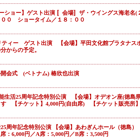
ディナーショー】ゲスト出演 〚会場〛ザ・ウイングス海老名(２
７：００ ショータイム／１８：００
ャリティー ゲスト出演 【会場】平田文化館プラタナスホー
0分からの予定。
開会式 (ベトナム) 椿欣也出演
椿欣也芸能生活25周年記念特別公演 【会場】オデオン座(徳島
 【チケット】4,000円(自由席) 【チケット販売所】090
能生活25周年記念特別公演 【会場】あわぎんホール（徳島
：6,000円／A席：5,000円／B席：3,500円