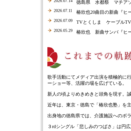
2026.07.14
徳島県 水都祭 マチア
2026.07.11
椿欣也20曲目の新曲『ヒ
2026.07.09
TVとくしま ケーブルT
2026.05.29
椿欣也 新曲サンバ『ヒ
歌手活動にてメディア出演を積極的に
ーショー等、活躍の場を広げている。
新人の頃よりめきめきと頭角を現す。
近年は、東京・徳島で「椿欣也塾」を
出身地の徳島県では、介護施設へのボ
３rdシングル「悲しみのつばさ」は円