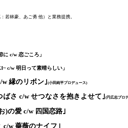
属：若林豪、あご勇 他）と業務提携。
に c/w 恋ごころ」
KI~ c/w 明日って素晴らしい」
c/w 縁のリボン｣
(小田純平プロデュース)
ばさ c/w せつなさを抱きよせて｣
(円広志プロ
お)の愛 c/w 四国恋路｣
 c/w 薔薇のナイフ｣