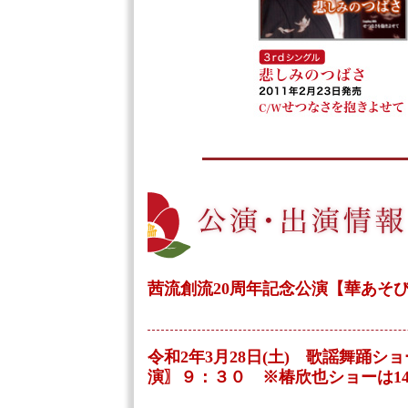
茜流創流20周年記念公演【華あそび】
令和2年3月28日(土) 歌謡舞踊
演〗９：３０ ※椿欣也ショーは14：3